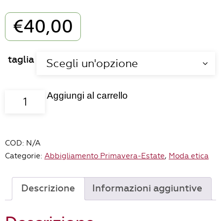
€
40,00
taglia
Aggiungi al carrello
Gonna
Girasole
jersey
righe
COD:
N/A
blu
Categorie:
Abbigliamento Primavera-Estate
,
Moda etica
e
bianco
quantità
Descrizione
Informazioni aggiuntive