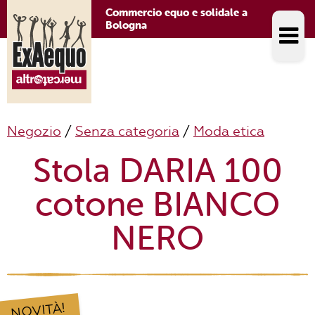
Commercio equo e solidale a
Bologna
Negozio
/
Senza categoria
/
Moda etica
Stola DARIA 100
cotone BIANCO
NERO
NOVITÀ!